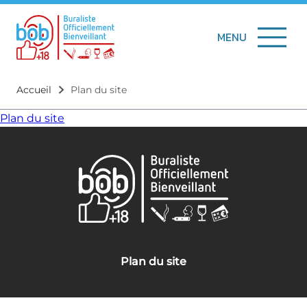
au
de
MENU
contenu
page
principal
Accueil
Plan du site
d'Ariane
Plan du site
Plan du site